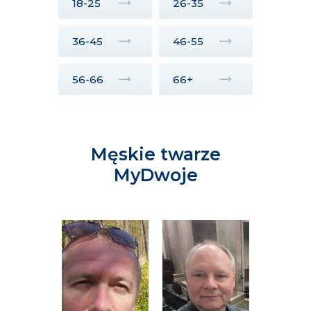
18-25
26-35
36-45
46-55
56-66
66+
Męskie twarze
MyDwoje