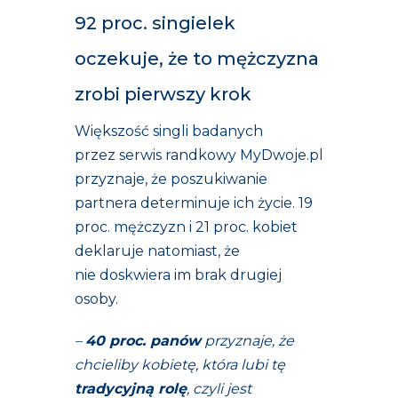
92 proc. singielek
oczekuje, że to mężczyzna
zrobi pierwszy krok
Większość singli badanych
przez serwis randkowy MyDwoje.pl
przyznaje, że poszukiwanie
partnera determinuje ich życie. 19
proc. mężczyzn i 21 proc. kobiet
deklaruje natomiast, że
nie doskwiera im brak drugiej
osoby.
–
40 proc. panów
przyznaje, że
chcieliby kobietę, która lubi tę
tradycyjną rolę
, czyli jest