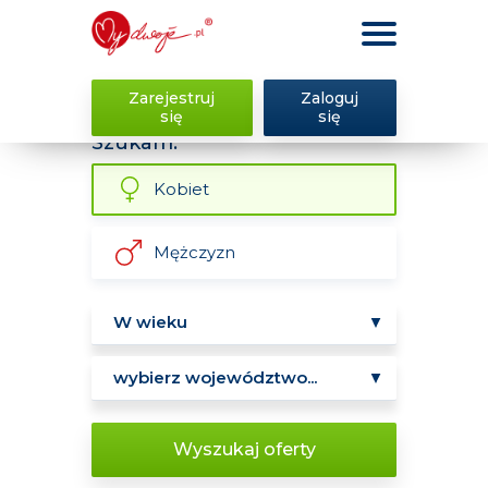
Zarejestruj
Zaloguj
się
się
Szukam:
Kobiet
Mężczyzn
Wyszukaj oferty