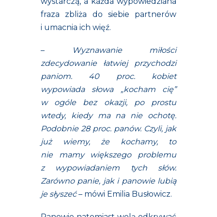
wystarczą, a każda wypowiedziana
fraza zbliża do siebie partnerów
i umacnia ich więź.
–
Wyznawanie miłości
zdecydowanie łatwiej przychodzi
paniom. 40 proc. kobiet
wypowiada słowa „kocham cię”
w ogóle bez okazji, po prostu
wtedy, kiedy ma na nie ochotę.
Podobnie 28 proc. panów. Czyli, jak
już wiemy, że kochamy, to
nie mamy większego problemu
z wypowiadaniem tych słów.
Zarówno panie, jak i panowie lubią
je słyszeć
– mówi Emilia Busłowicz.
Panowie natomiast wolą odkrywać