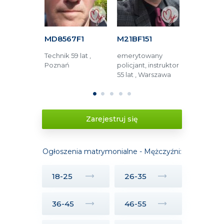
BAF
MD8567F1
M21BF151
M8579C
r
Technik 59 lat ,
emerytowany
kolejarz 35 
 49 lat ,
Poznań
policjant, instruktor
Ostrów
wa
55 lat , Warszawa
Wielkopol
1
2
3
4
5
Zarejestruj się
Ogłoszenia matrymonialne - Mężczyźni:
18-25
26-35
36-45
46-55