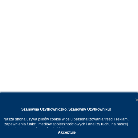
Szanowna Użytkowniczko, Szanowny Użytkowniku!
Nasza strona używa plików cookie w celu personalizowania treści i reklam,
zapewnienia funkcji mediów społecznościowych i analizy ruchu na naszej
stronie. Udostępniamy również informacje o korzystaniu z naszej strony
Akceptuję
internetowej naszym zaufanym partnerom. Dzięki cookies możemy