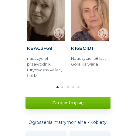
FFF
KBAC3F68
K16BC1D1
K24A4C
og
nauczyciel
Nauczyciel 58 lat ,
Pracownik
45 lat ,
przewodnik
Góra Kalwaria
budzetówki 
turystyczny 47 lat ,
Zamość
Łódź
1
2
3
4
5
Zarejestruj się
Ogłoszenia matrymonialne - Kobiety: