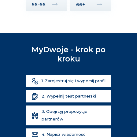
56-66
66+
MyDwoje - krok po
kroku
1. Zarejestruj się i wypełnij profil
2. Wypełnij test partnerski
3. Obejrzyj propozycje
partnerów
4. Napisz wiadomość