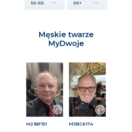
56-66
66+
Męskie twarze
MyDwoje
8F
M21BF151
M3BC6174
M6AFA15