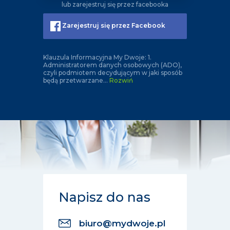
lub zarejestruj się przez facebooka
Zarejestruj się przez Facebook
Klauzula Informacyjna My Dwoje: 1.
Administratorem danych osobowych (ADO),
czyli podmiotem decydującym w jaki sposób
będą przetwarzane
...
Rozwiń
Napisz do nas
biuro@mydwoje.pl