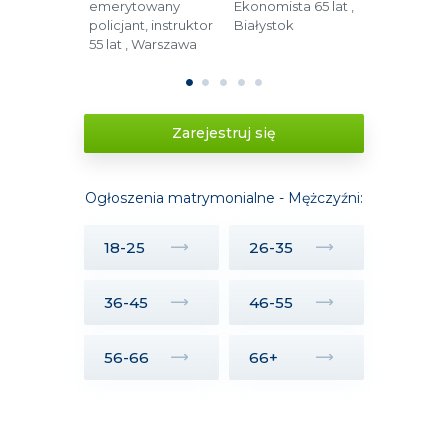
51 lat ,
emerytowany
Ekonomista 65 lat ,
Operator 
policjant, instruktor
Białystok
48 lat , Lub
55 lat , Warszawa
1
2
3
4
5
Zarejestruj się
Ogłoszenia matrymonialne - Mężczyźni:
18-25
26-35
36-45
46-55
56-66
66+