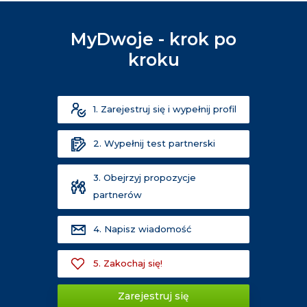
MyDwoje - krok po
kroku
1. Zarejestruj się i wypełnij profil
2. Wypełnij test partnerski
3. Obejrzyj propozycje
partnerów
4. Napisz wiadomość
5. Zakochaj się!
Zarejestruj się