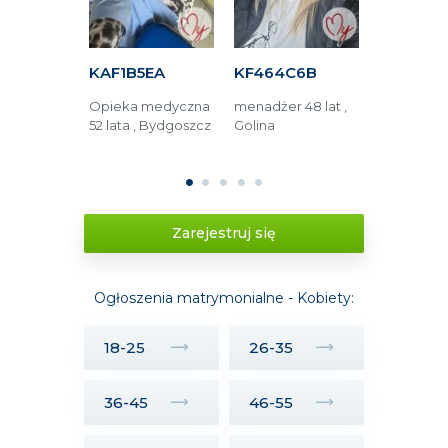
F16
KAF1B5EA
KF464C6B
K84823
 języka
Opieka medyczna
menadżer 48 lat ,
Renta rodz
iego 38 lat
52 lata , Bydgoszcz
Golina
lat , Częs
ć
1
2
3
4
5
Zarejestruj się
Ogłoszenia matrymonialne - Kobiety:
18-25
26-35
36-45
46-55