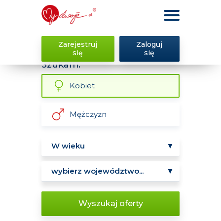
Zarejestruj
Zaloguj
się
się
Szukam:
Kobiet
Mężczyzn
Wyszukaj oferty