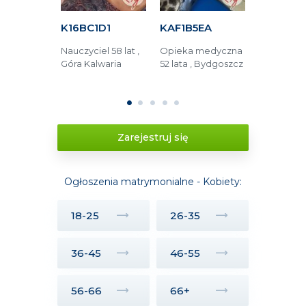
F16
K16BC1D1
KAF1B5EA
KF464C
 języka
Nauczyciel 58 lat ,
Opieka medyczna
menadżer 4
iego 38 lat
Góra Kalwaria
52 lata , Bydgoszcz
Golina
ć
1
2
3
4
5
Zarejestruj się
Ogłoszenia matrymonialne - Kobiety:
18-25
26-35
36-45
46-55
56-66
66+