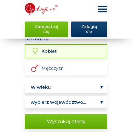
Zarejestruj
Zaloguj
się
się
Szukam:
Kobiet
Mężczyzn
Wyszukaj oferty