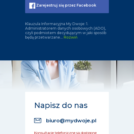
Zarejestruj się przez Facebook
Klauzula Informacyjna My Dwoje: 1.
Administratorem danych osobowych (ADO),
czyli podmiotem decydującym w jaki sposób
będą przetwarzane
...
Rozwiń
Napisz do nas
biuro@mydwoje.pl
Konsultacje telefoniczne są dostępne