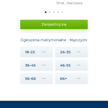
55 lat , Warszawa
1
2
3
4
5
Zarejestruj się
Ogłoszenia matrymonialne - Mężczyźni:
18-25
26-35
36-45
46-55
56-66
66+