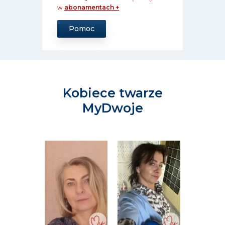
w
abonamentach +
Pomoc
Kobiece twarze
MyDwoje