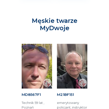
Męskie twarze
MyDwoje
63F
MD8567F1
M21BF151
M3BC61
tronik 76
Technik 59 lat ,
emerytowany
Ekonomista
rszawa
Poznań
policjant, instruktor
Białystok