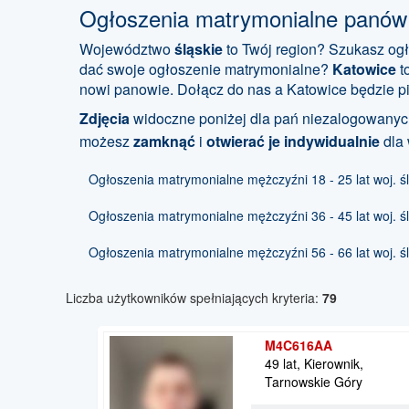
Ogłoszenia matrymonialne panów
Województwo
śląskie
to Twój region? Szukasz og
dać swoje ogłoszenie matrymonialne?
Katowice
t
nowi panowie. Dołącz do nas a Katowice będzie pi
Zdjęcia
widoczne poniżej dla pań niezalogowanych
możesz
zamknąć
i
otwierać je indywidualnie
dla
Ogłoszenia matrymonialne mężczyźni 18 - 25 lat woj. ś
Ogłoszenia matrymonialne mężczyźni 36 - 45 lat woj. ś
Ogłoszenia matrymonialne mężczyźni 56 - 66 lat woj. ś
Liczba użytkowników spełniających kryteria:
79
M4C616AA
49 lat, Kierownik,
Tarnowskie Góry