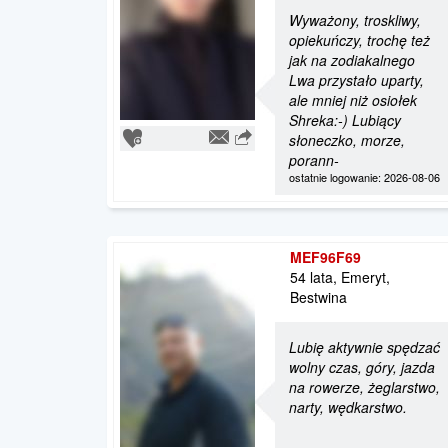
Wyważony, troskliwy,
opiekuńczy, trochę też
jak na zodiakalnego
Lwa przystało uparty,
ale mniej niż osiołek
Shreka:-) Lubiący
słoneczko, morze,
porann-
ostatnie logowanie: 2026-08-06
MEF96F69
54 lata, Emeryt,
Bestwina
Lubię aktywnie spędzać
wolny czas, góry, jazda
na rowerze, żeglarstwo,
narty, wędkarstwo.