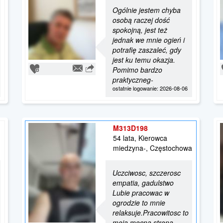
Ogólnie jestem chyba
osobą raczej dość
spokojną, jest też
jednak we mnie ogień i
potrafię zaszaleć, gdy
jest ku temu okazja.
Pomimo bardzo
praktyczneg-
ostatnie logowanie: 2026-08-06
M313D198
54 lata, Kierowca
miedzyna-, Częstochowa
Uczciwosc, szczerosc
empatia, gadulstwo
Lubie pracowac w
ogrodzie to mnie
relaksuje.Pracowitosc to
moja mocna strona