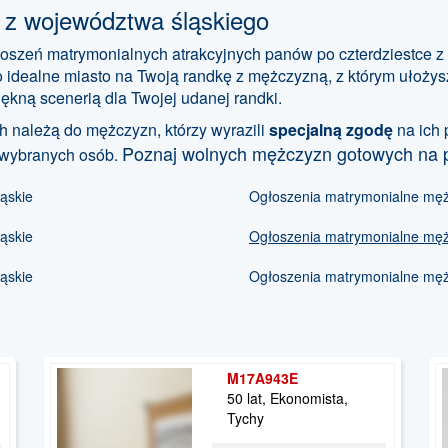
 z województwa śląskiego
łoszeń matrymonialnych atrakcyjnych panów po czterdziestce 
o idealne miasto na Twoją randkę z mężczyzną, z którym ułożys
ękną scenerią dla Twojej udanej randki.
 należą do mężczyzn, którzy wyrazili
specjalną zgodę
na ich 
Poznaj wolnych mężczyzn gotowych na 
 wybranych osób.
ląskie
Ogłoszenia matrymonialne mężcz
ląskie
Ogłoszenia matrymonialne mężcz
ląskie
Ogłoszenia matrymonialne mężcz
M17A943E
50 lat, Ekonomista,
Tychy