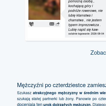
pomocną osobą ,
kochającą góry i
podróże rowerowe, nie
lubię kłamstwa i
chamstwa , nie jestem
typem imprezowicza .
Lubię napić się kaw-
ostatnie logowanie: 2026-08-04
Zobac
Mężczyźni po czterdziestce zamies
Szukasz
atrakcyjnego mężczyzny w średnim wi
szukają stałej partnerki lub żony. Panowie po cz
doceniają ten
urok dojrzałych mężczyzn
. Dlatego