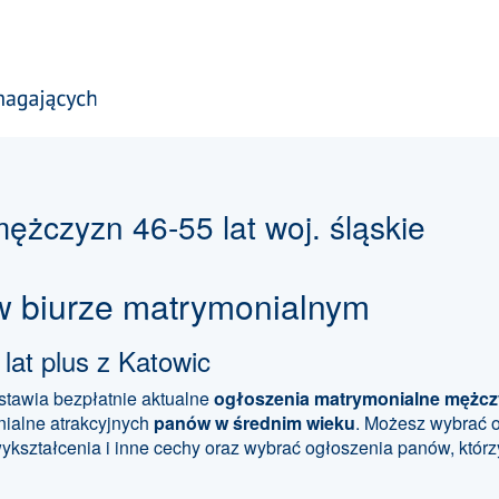
żczyzn 46-55 lat woj. śląskie
w biurze matrymonialnym
at plus z Katowic
tawia bezpłatnie aktualne
ogłoszenia matrymonialne
mężczy
ialne atrakcyjnych
panów w średnim wieku
. Możesz wybrać 
 wykształcenia i inne cechy oraz wybrać ogłoszenia panów, któ