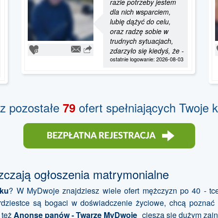
razie potrzeby jestem
dla nich wsparciem,
lubię dążyć do celu,
oraz radzę sobie w
trudnych sytuacjach,
zdarzyło się kiedyś, że -
ostatnie logowanie: 2026-08-03
z pozostałe
ofert spełniających Twoje k
79
zczają ogłoszenia matrymonialne
eku
? W MyDwoje znajdziesz wiele ofert mężczyzn po 40 - tc
terdziestce są bogaci w doświadczenie życiowe, chcą pozna
 też
Anonse panów - Twarze MyDwoje
cieszą się dużym zai