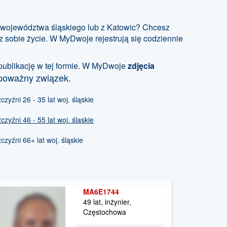
z województwa śląskiego lub z Katowic? Chcesz
z sobie życie. W MyDwoje rejestrują się codziennie
publikację w tej formie. W MyDwoje
zdjęcia
poważny związek.
yźni 26 - 35 lat woj. śląskie
yźni 46 - 55 lat woj. śląskie
yźni 66+ lat woj. śląskie
MA6E1744
49 lat, inżynier,
Częstochowa