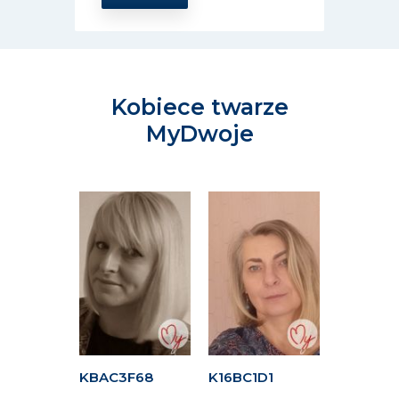
Kobiece twarze
MyDwoje
34A
KBAC3F68
K16BC1D1
K24A4C