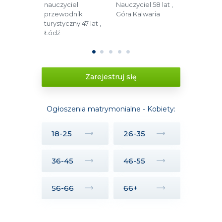
dzinna 55
nauczyciel
Nauczyciel 58 lat ,
Pracownik
ęstochowa
przewodnik
Góra Kalwaria
budzetówki 
turystyczny 47 lat ,
Zamość
Łódź
1
2
3
4
5
Zarejestruj się
Ogłoszenia matrymonialne - Kobiety:
18-25
26-35
36-45
46-55
56-66
66+