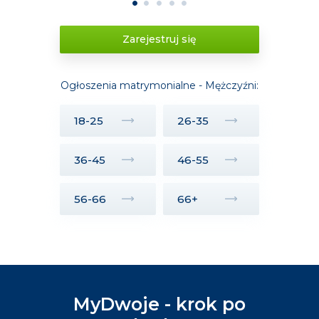
1
2
3
4
5
Zarejestruj się
Ogłoszenia matrymonialne - Mężczyźni:
18-25
26-35
36-45
46-55
56-66
66+
MyDwoje - krok po