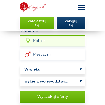
Zarejestruj
Zaloguj
się
się
Szukam:
Kobiet
Mężczyzn
Wyszukaj oferty