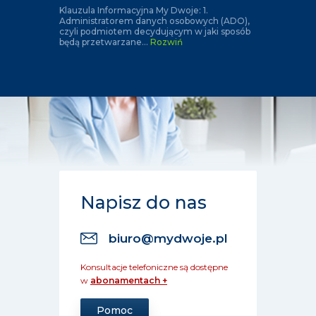
Klauzula Informacyjna My Dwoje: 1.
Administratorem danych osobowych (ADO),
czyli podmiotem decydującym w jaki sposób
będą przetwarzane
...
Rozwiń
Napisz do nas
biuro@mydwoje.pl
Konsultacje telefoniczne są dostępne
w
abonamentach +
Pomoc