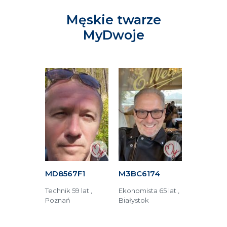
Męskie twarze
MyDwoje
C16
MD8567F1
M3BC6174
M6AFA15
5 lat ,
Technik 59 lat ,
Ekonomista 65 lat ,
Operator 
Poznań
Białystok
48 lat , Lub
lski