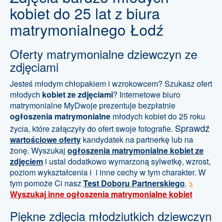
kobiet do 25 lat z biura
matrymonialnego Łodź
Oferty matrymonialne dziewczyn ze
zdjęciami
Jesteś młodym chłopakiem i wzrokowcem? Szukasz ofert
młodych
kobiet ze zdjęciami
? Internetowe biuro
matrymonialne MyDwoje prezentuje bezpłatnie
ogłoszenia matrymonialne
młodych kobiet do 25 roku
Sprawdź
życia, które załączyły do ofert swoje fotografie.
wartościowe oferty
kandydatek na partnerkę lub na
żonę. Wyszukaj
ogłoszenia matrymonialne kobiet ze
zdjęciem
i ustal dodatkowo wymarzoną sylwetkę, wzrost,
poziom wykształcenia i i inne cechy w tym charakter. W
tym pomoże Ci nasz
Test Doboru Partnerskiego
.
>
Wyszukaj inne ogłoszenia matrymonialne kobiet
Piękne zdjęcia młodziutkich dziewczyn