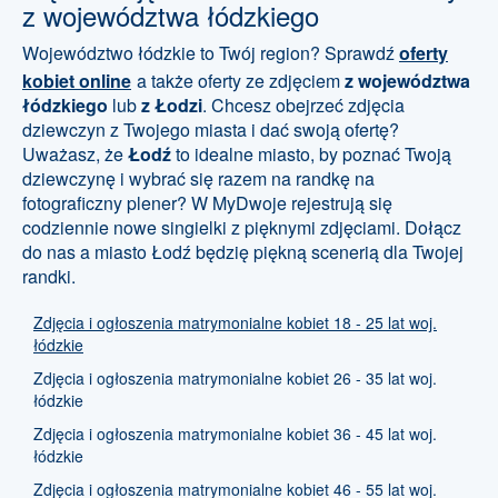
z województwa łódzkiego
Województwo łódzkie to Twój region? Sprawdź
oferty
kobiet online
a także oferty ze zdjęciem
z województwa
łódzkiego
lub
z Łodzi
. Chcesz obejrzeć zdjęcia
dziewczyn z Twojego miasta i dać swoją ofertę?
Uważasz, że
Łodź
to idealne miasto, by poznać Twoją
dziewczynę i wybrać się razem na randkę na
fotograficzny plener? W MyDwoje rejestrują się
codziennie nowe singielki z pięknymi zdjęciami. Dołącz
do nas a miasto Łodź będzię piękną scenerią dla Twojej
randki.
Zdjęcia i ogłoszenia matrymonialne kobiet 18 - 25 lat woj.
łódzkie
Zdjęcia i ogłoszenia matrymonialne kobiet 26 - 35 lat woj.
łódzkie
Zdjęcia i ogłoszenia matrymonialne kobiet 36 - 45 lat woj.
łódzkie
Zdjęcia i ogłoszenia matrymonialne kobiet 46 - 55 lat woj.