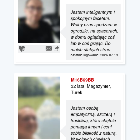
Jestem inteligentnym i
spokojnym facetem.
Wolny czas spędzam w
ogrodzie, na spacerach,
w domu oglądając coś
lub w coś grając. Do
moich słabych stron -
ostatnie logowanie: 2026-07-19
M16B69BB
32 lata, Magazynier,
Turek
Jestem osobą
empatyczną, szczerą i
troskliwą, która chętnie
pomaga innym i ceni
sobie bliskość z naturą.
W wolnych chwilach