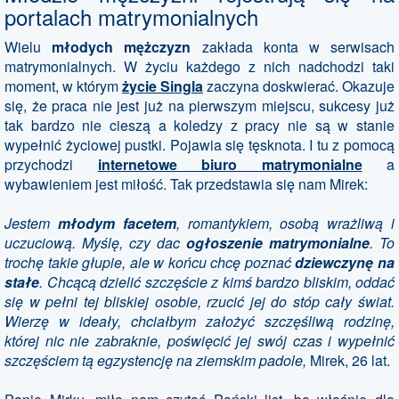
portalach matrymonialnych
Wielu
młodych mężczyzn
zakłada konta w serwisach
matrymonialnych. W życiu każdego z nich nadchodzi taki
moment, w którym
życie Singla
zaczyna doskwierać. Okazuje
się, że praca nie jest już na pierwszym miejscu, sukcesy już
tak bardzo nie cieszą a koledzy z pracy nie są w stanie
wypełnić życiowej pustki. Pojawia się tęsknota. I tu z pomocą
przychodzi
internetowe biuro matrymonialne
a
wybawieniem jest miłość. Tak przedstawia się nam Mirek:
Jestem
młodym facetem
, romantykiem, osobą wrażliwą i
uczuciową. Myślę, czy dac
ogłoszenie matrymonialne
. To
trochę takie głupie, ale w końcu chcę poznać
dziewczynę na
stałe
. Chcącą dzielić szczęście z kimś bardzo bliskim, oddać
się w pełni tej bliskiej osobie, rzucić jej do stóp cały świat.
Wierzę w ideały, chciałbym założyć szczęśliwą rodzinę,
której nic nie zabraknie, poświęcić jej swój czas i wypełnić
szczęściem tą egzystencję na ziemskim padole,
Mirek, 26 lat.