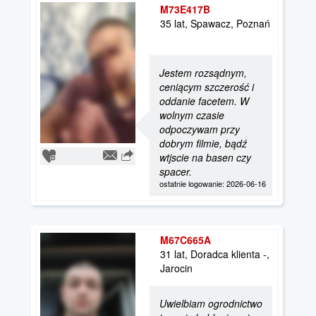
M73E417B
35 lat, Spawacz, Poznań
Jestem rozsądnym,
ceniącym szczerość i
oddanie facetem. W
wolnym czasie
odpoczywam przy
dobrym filmie, bądź
wtjscie na basen czy
spacer.
ostatnie logowanie: 2026-06-16
M67C665A
31 lat, Doradca klienta -,
Jarocin
Uwielbiam ogrodnictwo