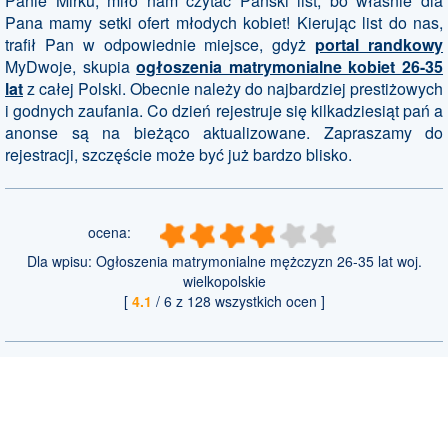
Panie Mirku, miło nam czytać Pański list, bo właśnie dla
Pana mamy setki ofert młodych kobiet! Kierując list do nas,
trafił Pan w odpowiednie miejsce, gdyż
portal randkowy
MyDwoje, skupia
ogłoszenia matrymonialne kobiet 26-35
lat
z całej Polski. Obecnie należy do najbardziej prestiżowych
i godnych zaufania. Co dzień rejestruje się kilkadziesiąt pań a
anonse są na bieżąco aktualizowane. Zapraszamy do
rejestracji, szczęście może być już bardzo blisko.
ocena:
Dla wpisu:
Ogłoszenia matrymonialne mężczyzn 26-35 lat woj.
wielkopolskie
[
4.1
/
6
z
128
wszystkich ocen ]