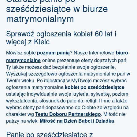
sześćdziesiątce w biurze
matrymonialnym
Sprawdź ogłoszenia kobiet 60 lat i
więcej z Kielc
Mówisz sobie
poznam panią
? Nasze internetowe
biuro
matrymonialne
online prezentuje oferty dojrzałych pań.
Ty także możesz dać bezpłatnie swoje ogłoszenie.
Wyszukaj szczegółowo ogłoszenia matrymonialne pań w
Twoim wieku. Po rejestracji w MyDwoje możesz wybrać
ogłoszenia matrymonialne
kobiet po sześćdziesiątce
ustalając indywidualnie swoje kryteria: sylwetkę, poziom
wykształcenia, stosunek do palenia, religii i inne a także
wybrać oferty pań dopasowane do Ciebie ze względu na
charakter wg
Testu Doboru Partnerskiego
. Miłość nie
patrzy na wiek.
Miłość na Dzień Babci i Dziadka
Panie po sześćdziesiątce z