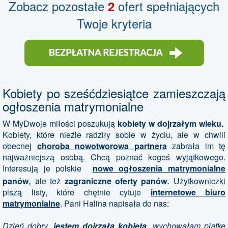
Zobacz pozostałe
ofert spełniających
2
Twoje kryteria
Kobiety po sześćdziesiątce zamieszczają
ogłoszenia matrymonialne
W MyDwoje miłości poszukują
kobiety w dojrzałym wieku.
Kobiety, które nieźle radziły sobie w życiu, ale w chwili
obecnej
choroba nowotworowa partnera
zabrała im tę
najważniejszą osobą. Chcą poznać kogoś wyjątkowego.
Interesują je polskie
nowe ogłoszenia matrymonialne
,
.
panów
ale też
zagraniczne oferty panów
Użytkowniczki
piszą listy, które chętnie cytuje
internetowe biuro
matrymonialne
. Pani Halina napisała do nas:
Dzień dobry,
jestem dojrzałą kobietą
, wychowałam piątkę