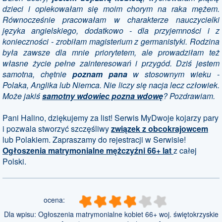
dzieci i opiekowałam się moim chorym na raka mężem.
Równocześnie pracowałam w charakterze nauczycielki
języka angielskiego, dodatkowo - dla przyjemności i z
konieczności - zrobiłam magisterium z germanistyki. Rodzina
była zawsze dla mnie priorytetem, ale prowadziłam też
własne życie pełne zainteresowań i przygód. Dziś jestem
samotna, chętnie
poznam pana
w stosownym wieku -
Polaka, Anglika lub Niemca. Nie liczy się nacja lecz człowiek.
Może jakiś
samotny wdowiec pozna wdowę
? Pozdrawiam.
Pani Halino, dziękujemy za list! Serwis MyDwoje kojarzy pary
i pozwala stworzyć szczęśliwy
związek z obcokrajowcem
lub Polakiem. Zapraszamy do rejestracji w Serwisie!
Ogłoszenia matrymonialne mężczyźni 66+ lat
z całej
Polski.
ocena:
Dla wpisu:
Ogłoszenia matrymonialne kobiet 66+ woj. świętokrzyskie