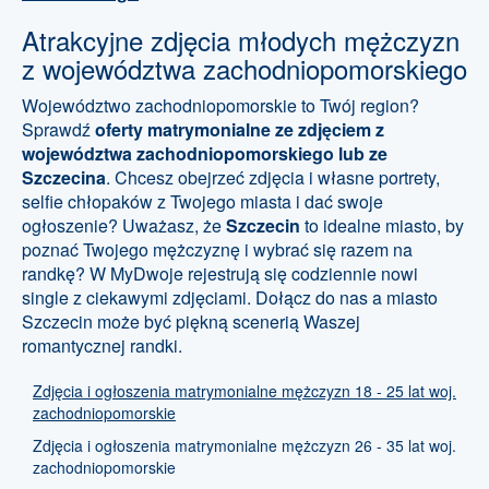
Atrakcyjne zdjęcia młodych mężczyzn
z województwa zachodniopomorskiego
Województwo zachodniopomorskie to Twój region?
Sprawdź
oferty matrymonialne ze zdjęciem z
województwa zachodniopomorskiego lub ze
Szczecina
. Chcesz obejrzeć zdjęcia i własne portrety,
selfie chłopaków z Twojego miasta i dać swoje
ogłoszenie? Uważasz, że
Szczecin
to idealne miasto, by
poznać Twojego mężczyznę i wybrać się razem na
randkę? W MyDwoje rejestrują się codziennie nowi
single z ciekawymi zdjęciami. Dołącz do nas a miasto
Szczecin może być piękną scenerią Waszej
romantycznej randki.
Zdjęcia i ogłoszenia matrymonialne mężczyzn 18 - 25 lat woj.
zachodniopomorskie
Zdjęcia i ogłoszenia matrymonialne mężczyzn 26 - 35 lat woj.
zachodniopomorskie