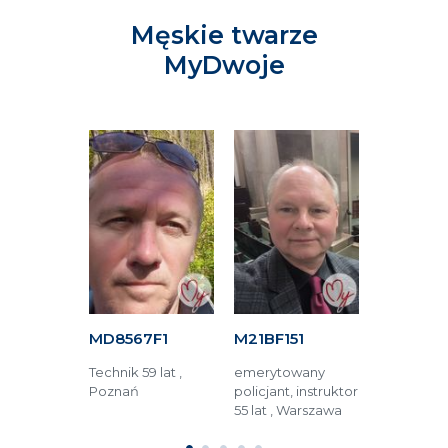
Męskie twarze
MyDwoje
63F
MD8567F1
M21BF151
M52ED81
tronik 76
Technik 59 lat ,
emerytowany
Technik 66 
rszawa
Poznań
policjant, instruktor
Jüchen (Ni
55 lat , Warszawa
Tychy (Pol
1
2
3
4
5