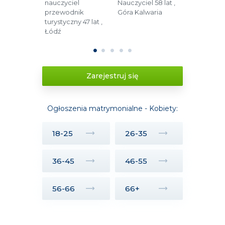
nauczyciel
Nauczyciel 58 lat ,
Opieka m
ta 48 lat ,
przewodnik
Góra Kalwaria
52 lata , 
turystyczny 47 lat ,
Łódź
1
2
3
4
5
Zarejestruj się
Ogłoszenia matrymonialne - Kobiety:
18-25
26-35
36-45
46-55
56-66
66+