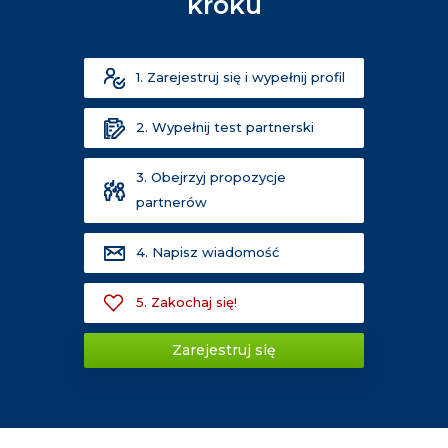
kroku
1. Zarejestruj się i wypełnij profil
2. Wypełnij test partnerski
3. Obejrzyj propozycje
partnerów
4. Napisz wiadomość
5. Zakochaj się!
Zarejestruj się