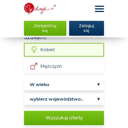
Zarejestruj
Zaloguj
się
się
Szukam:
Kobiet
Mężczyzn
Wyszukaj oferty