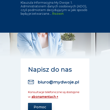
Klauzula Informacyjna My Dwoje: 1.
Administratorem danych osobowych (ADO),
czyli podmiotem decydującym w jaki sposób
będą przetwarzane
...
Rozwiń
Napisz do nas
biuro@mydwoje.pl
Konsultacje telefoniczne są dostępne
w
abonamentach +
Pomoc