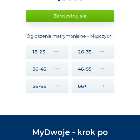
Zarejestruj się
Ogłoszenia matrymonialne - Mężczyźni:
18-25
26-35
36-45
46-55
56-66
66+
MyDwoje - krok po