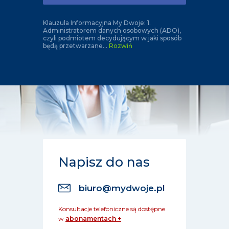
Klauzula Informacyjna My Dwoje: 1.
Administratorem danych osobowych (ADO),
czyli podmiotem decydującym w jaki sposób
będą przetwarzane
...
Rozwiń
Napisz do nas
biuro@mydwoje.pl
Konsultacje telefoniczne są dostępne
w
abonamentach +