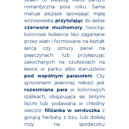
romantyczna pora roku. Sama
maluje pejzaże spowijając mgłą
wrzosowiska,
przytulając
do siebie
czerwone muchomory
, tworząc
kolorowe kobierce liści zaganiane
przez wiatr i formowane na kształt
serca czy sznury pereł na
pajęczynach lub przyłapując
zakochanych na czułościach na
ławce w parku albo staruszków
pod wspólnym parasolem
. Czy
synonimem jesiennej miłości jest
roześmiana para
w kolorowych
szalikach, obsypująca się złotymi
liśćmi lub podawana w chłodny
wieczór
filiżanka w serduszka
z
gorącą herbatą z bzu lub dzikiej
róży na spodeczku