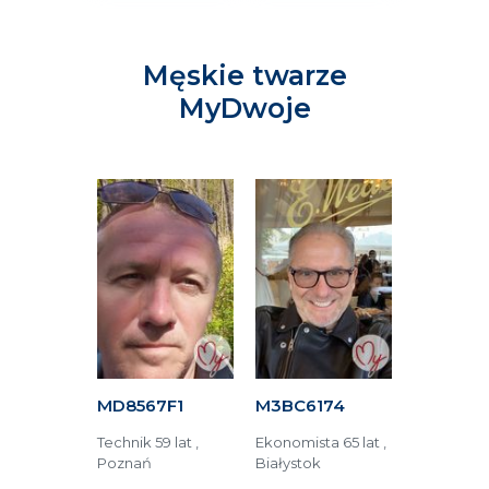
Męskie twarze
MyDwoje
BAF
MD8567F1
M3BC6174
M52ED81
r
Technik 59 lat ,
Ekonomista 65 lat ,
Technik 66 
 49 lat ,
Poznań
Białystok
Jüchen (Ni
wa
Tychy (Pol