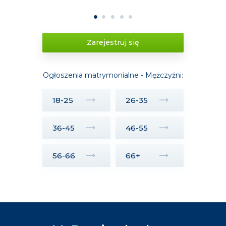
1
2
3
4
5
Zarejestruj się
Ogłoszenia matrymonialne - Mężczyźni:
18-25
26-35
36-45
46-55
56-66
66+