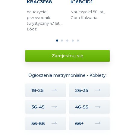
34A
KBAC3F68
K16BC1D1
K24A4C
dzinna 55
nauczyciel
Nauczyciel 58 lat ,
Pracownik
ęstochowa
przewodnik
Góra Kalwaria
budzetówki 
turystyczny 47 lat ,
Zamość
Łódź
1
2
3
4
5
Zarejestruj się
Ogłoszenia matrymonialne - Kobiety:
18-25
26-35
36-45
46-55
56-66
66+