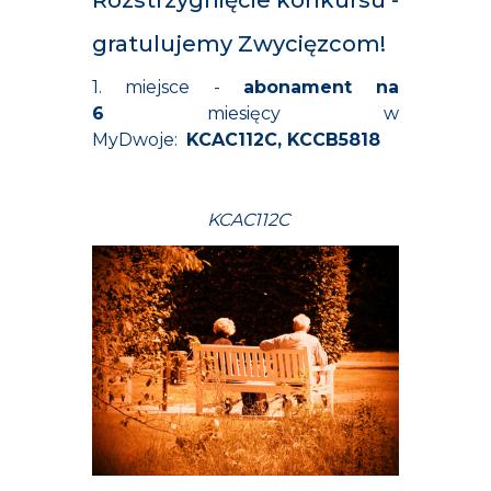
Rozstrzygnięcie konkursu -
gratulujemy Zwycięzcom!
1. miejsce -
abonament na
6
miesięcy w
MyDwoje:
KCAC112C,
KCCB5818
KCAC112C