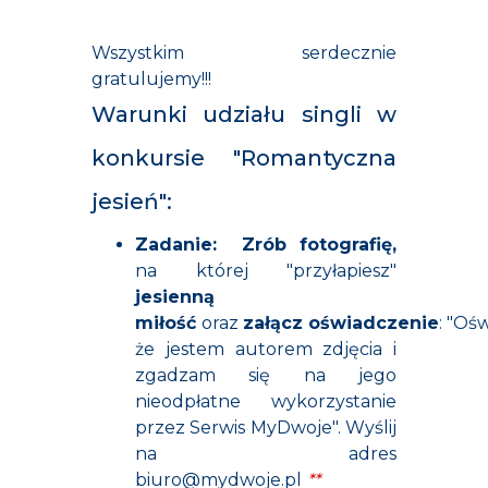
Wszystkim serdecznie
gratulujemy!!!
Warunki udziału singli w
konkursie "Romantyczna
jesień":
Zadanie:
Zrób fotografię,
na której "przyłapiesz"
jesienną
miłość
oraz
załącz oświadczenie
: "Oś
że jestem autorem zdjęcia i
zgadzam się na jego
nieodpłatne wykorzystanie
przez Serwis MyDwoje". Wyślij
na adres
biuro@mydwoje.pl
**