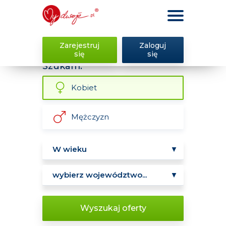
Zarejestruj
Zaloguj
się
się
Szukam:
Kobiet
Mężczyzn
Wyszukaj oferty