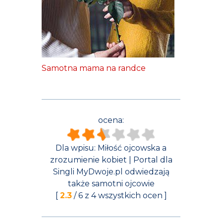
Samotna mama na randce
ocena:
Dla wpisu:
Miłość ojcowska a
zrozumienie kobiet | Portal dla
Singli MyDwoje.pl odwiedzają
także samotni ojcowie
[
2.3
/
6
z
4
wszystkich ocen ]