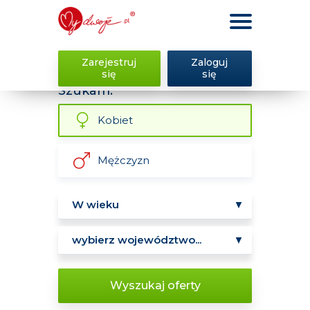
Zarejestruj
Zaloguj
się
się
Szukam:
Kobiet
Mężczyzn
Wyszukaj oferty