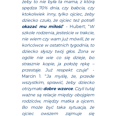
żeby to nie była ta mama, z którą
spędza 70% dnia, czy babcia, czy
ktokolwiek inny, tylko ojciec, żeby
dziecko czuło, że ojciec też potrafi
okazać mu
miłość
" - Hubert; "
W
szkole rodzenia, jesteście w trakcie,
nie wiem czy wam już mówili, że w
końcówce w ostatnich tygodnia, to
dziecko słyszy twój głos. Żona w
ogóle nie wie co się dzieje, bo
strasznie kopie, ja położę rękę –
przestaje. Już respekt czuje
" -
Marcin 1. "
Ja myślę, że, przede
wszystkim, sprawić, żeby dziecko
otrzymało
dobre wzorce
. Czyli tutaj
ważne są relacje między obojgiem
rodziców, między matka a ojcem.
Bo może być taka sytuacja, że
ojciec owszem zajmuje się