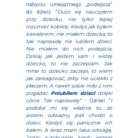
nabyciu umiejętnego „podejścia”
do dzieci: "
Dużo się nauczyłem
przy dziecku, nie tylko lepiej
rozumieć kobiety. Kiedyś jak byłem
kawalerem, nie miałem dziecka, to
tak naprawdę nie lubiłem dzieci.
Nie miałem do nich podejścia.
Dzisiaj jak jestem sam i widzę
dziecko, to nie zaczepiam. Jak
mnie to dziecko zaczepi, to wiem
jak zareagować, żeby nie uciekło z
płaczem. A nawet sobie miło z nim
pogadać.
Polubiłem dzieci
dzięki
córce. Tak naprawdę.
" - Daniel. "
I
podoba mi się właśnie to, że
jestem odważny, jeśli chodzi o
dzieci. Kiedyś się panicznie ich
bałem. A teraz mam taka odwagę.
Jadąc autobusem, kiedy jestem