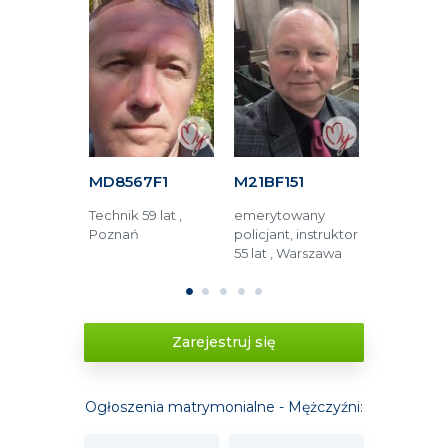
C16
MD8567F1
M21BF151
M3BC61
5 lat ,
Technik 59 lat ,
emerytowany
Ekonomista
Poznań
policjant, instruktor
Białystok
lski
55 lat , Warszawa
1
2
3
4
5
Zarejestruj się
Ogłoszenia matrymonialne - Mężczyźni: