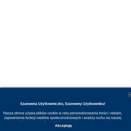
Szanowna Użytkowniczko, Szanowny Użytkowniku!
Nasza strona używa plików cookie w celu personalizowania treści i reklam,
zapewnienia funkcji mediów społecznościowych i analizy ruchu na naszej
stronie. Udostępniamy również informacje o korzystaniu z naszej strony
Akceptuję
internetowej naszym zaufanym partnerom. Dzięki cookies możemy