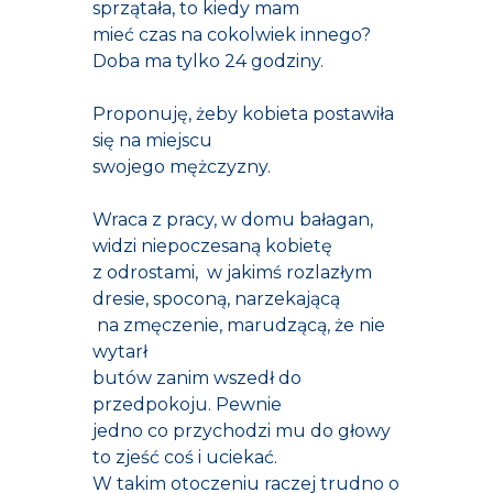
sprzątała, to kiedy mam
mieć czas na cokolwiek innego?
Doba ma tylko 24 godziny.
Proponuję, żeby kobieta postawiła
się na miejscu
swojego mężczyzny.
Wraca z pracy, w domu bałagan,
widzi niepoczesaną kobietę
z odrostami, w jakimś rozlazłym
dresie, spoconą, narzekającą
na zmęczenie, marudzącą, że nie
wytarł
butów zanim wszedł do
przedpokoju. Pewnie
jedno co przychodzi mu do głowy
to zjeść coś i uciekać.
W takim otoczeniu raczej trudno o