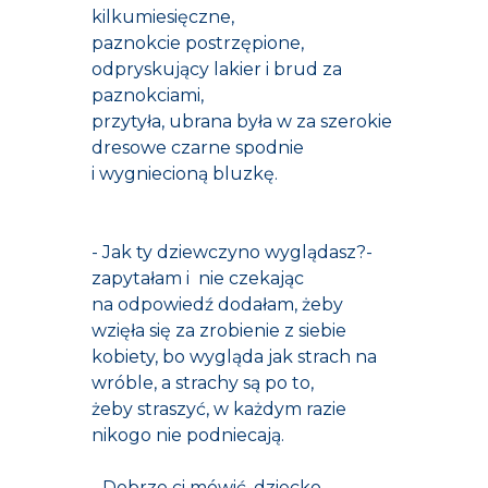
kilkumiesięczne,
paznokcie postrzępione,
odpryskujący lakier i brud za
paznokciami,
przytyła, ubrana była w za szerokie
dresowe czarne spodnie
i wygniecioną bluzkę.
- Jak ty dziewczyno wyglądasz?-
zapytałam i nie czekając
na odpowiedź dodałam, żeby
wzięła się za zrobienie z siebie
kobiety, bo wygląda jak strach na
wróble, a strachy są po to,
żeby straszyć, w każdym razie
nikogo nie podniecają.
- Dobrze ci mówić, dziecko