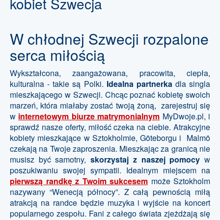
kobiet Szwecja
W chłodnej Szwecji rozpalone
serca miłością
Wykształcona, zaangażowana, pracowita, ciepła,
kulturalna - takie są Polki.
Idealna partnerka
dla singla
mieszkającego w Szwecji. Chcąc poznać kobietę swoich
marzeń, która miałaby zostać twoją żoną, zarejestruj się
w
internetowym biurze matrymonialnym
MyDwoje.pl, i
sprawdź nasze oferty, miłość czeka na ciebie. Atrakcyjne
kobiety mieszkające w Sztokholmie, Göteborgu i Malmö
czekają na Twoje zaproszenia. Mieszkając za granicą nie
musisz być samotny,
skorzystaj z naszej pomocy
w
poszukiwaniu swojej sympatii. Idealnym miejscem na
pierwszą randkę z Twoim sukcesem
może Sztokholm
nazywany “Wenecją północy”. Z całą pewnością miłą
atrakcją na randce będzie muzyka i wyjście na koncert
popularnego zespołu. Fani z całego świata zjeżdżają się