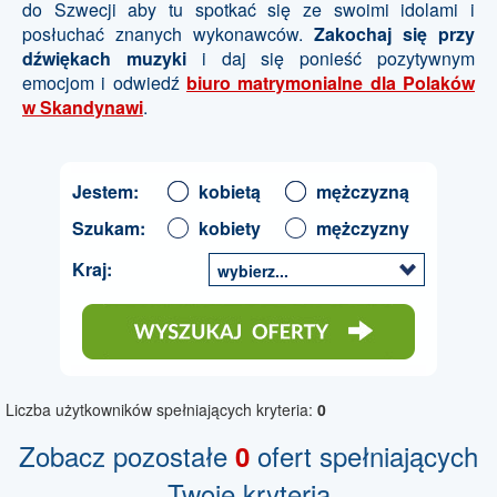
do Szwecji aby tu spotkać się ze swoimi idolami i
posłuchać znanych wykonawców.
Zakochaj się przy
dźwiękach muzyki
i daj się ponieść pozytywnym
emocjom i odwiedź
biuro matrymonialne dla Polaków
w Skandynawi
.
Jestem:
kobietą
mężczyzną
Szukam:
kobiety
mężczyzny
Kraj:
wybierz...
Liczba użytkowników spełniających kryteria:
0
Zobacz pozostałe
ofert spełniających
0
Twoje kryteria